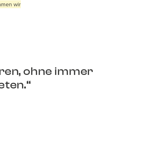
hmen wir
ren, ohne immer
eten.“