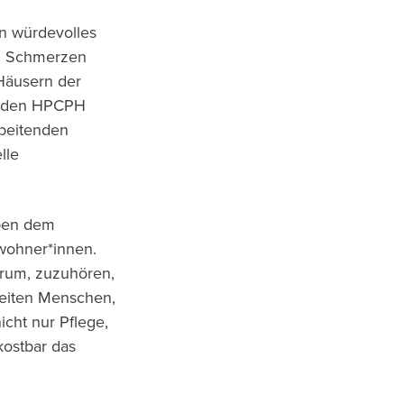
in würdevolles
on Schmerzen
 Häusern der
änden HPCPH
rbeitenden
lle
eben dem
ewohner*innen.
arum, zuzuhören,
leiten Menschen,
icht nur Pflege,
kostbar das