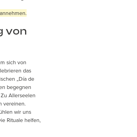
i annehmen.
g von
um sich von
lebrieren das
ischen „Día de
nen begegnen
 Zu Allerseelen
n vereinen.
ühlen wir uns
e Rituale helfen,