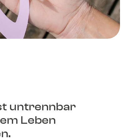
st untrennbar
rem Leben
n.