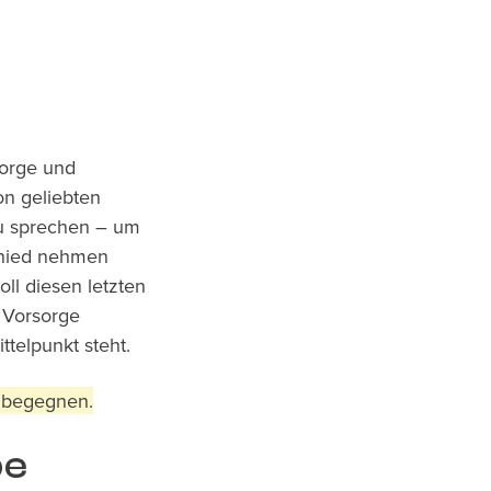
Sorge und
n geliebten
zu sprechen – um
chied nehmen
ll diesen letzten
e Vorsorge
telpunkt steht.
u begegnen.
be