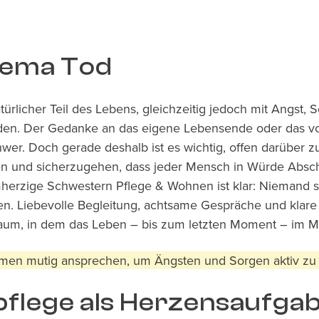
ema Tod
atürlicher Teil des Lebens, gleichzeitig jedoch mit Angst, 
en. Der Gedanke an das eigene Lebensende oder das vo
hwer. Doch gerade deshalb ist es wichtig, offen darüber 
n und sicherzugehen, dass jeder Mensch in Würde Abs
mherzige Schwestern Pflege & Wohnen ist klar: Niemand so
ehen. Liebevolle Begleitung, achtsame Gespräche und klar
aum, in dem das Leben – bis zum letzten Moment – im Mit
emen mutig ansprechen, um Ängsten und So​rgen aktiv z
pflege als Herzensaufga