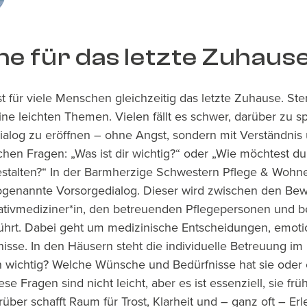
e für das letzte Zuhaus
t für viele Menschen gleichzeitig das letzte Zuhause. St
ine leichten Themen. Vielen fällt es schwer, darüber zu 
ialog zu eröffnen – ohne Angst, sondern mit Verständnis 
chen Fragen: „Was ist dir wichtig?“ oder „Wie möchtest du
stalten?“ In der Barmherzige Schwestern Pflege & Wohne
genannte Vorsorgedialog. Dieser wird zwischen den Be
iativmediziner*in, den betreuenden Pflegepersonen und 
hrt. Dabei geht um medizinische Entscheidungen, emoti
fnisse. In den Häusern steht die individuelle Betreuung im
 wichtig? Welche Wünsche und Bedürfnisse hat sie oder er
 Fragen sind nicht leicht, aber es ist essenziell, sie früh
ber schafft Raum für Trost, Klarheit und – ganz oft – Erl