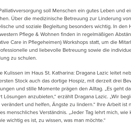
Palliativversorgung soll Menschen ein gutes Leben und e
hen. Über die medizinische Betreuung zur Linderung v
eelische und soziale Begleitung besonders wichtig. In den
western Pflege & Wohnen finden in regelmäßigen Abst
ative Care in Pflegeheimen) Workshops statt, um die Mita
rofessionelle und liebevolle Betreuung sowie die individue
ng zu schulen.
die Kulissen im Haus St. Katharina: Dragana Lazic leitet n
rsten Stock auch das dortige Hospiz, mit derzeit drei B
ungen und stille Momente prägen den Alltag. „Es geht d
t Lösungen anzubieten,“ erzählt Dragana Lazic. „Wir beg
verändert und helfen, Ängste zu lindern.“ Ihre Arbeit ist n
es menschliches Verständnis. „Jeder Tag lehrt mich, wie 
ie wichtig es ist, zu wissen, was man möchte.“